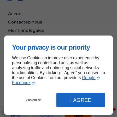
Accueil
Contactez-nous
Mentions légales
Plan du site
Your privacy is our priority
We use Cookies to improve user experience by
Haut de page
personalising content and ads, as well as
analyzing traffic and optimizing social networks
functionalities. By clicking "I Agree" you consent to
the use of Cookies from our providers
Google
Facebook
.
I AGREE
Customize
Menu
Contact
Appel