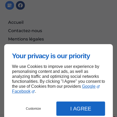
Accueil
Contactez-nous
Mentions légales
Plan du site
Your privacy is our priority
We use Cookies to improve user experience by
Haut de page
personalising content and ads, as well as
analyzing traffic and optimizing social networks
functionalities. By clicking "I Agree" you consent to
the use of Cookies from our providers
Google
Facebook
.
I AGREE
Customize