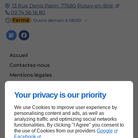
13 Rue Denis Papin,
77680
Roissy-en-Brie
09 74 56 16 80
Fermé
⋅ Ouvre demain à 08:00
Accueil
Contactez-nous
Mentions légales
Plan du site
Your privacy is our priority
We use Cookies to improve user experience by
Haut de page
personalising content and ads, as well as
analyzing traffic and optimizing social networks
functionalities. By clicking "I Agree" you consent to
the use of Cookies from our providers
Google
Facebook
.