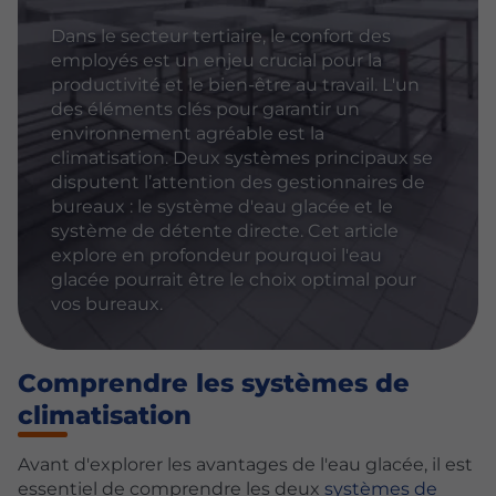
Dans le secteur tertiaire, le confort des
employés est un enjeu crucial pour la
productivité et le bien-être au travail. L'un
des éléments clés pour garantir un
environnement agréable est la
climatisation. Deux systèmes principaux se
disputent l’attention des gestionnaires de
bureaux : le système d'eau glacée et le
système de détente directe. Cet article
explore en profondeur pourquoi l'eau
glacée pourrait être le choix optimal pour
vos bureaux.
Comprendre les systèmes de
climatisation
Avant d'explorer les avantages de l'eau glacée, il est
essentiel de comprendre les deux
systèmes de